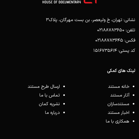
نشانی: تهران، خ ولیعصر، بن بست مهرگان، پلاک3
تلفن: 02188783650
فکس: 02188783645
کد پستی: 1516735614
لینک های کمکی
خانه مستند
ارسال طرح مستند
آثار مستند
تماس با ما
مستندسازان
نشریه کمان
اخبار مستند
درباره ما
همکاری با ما