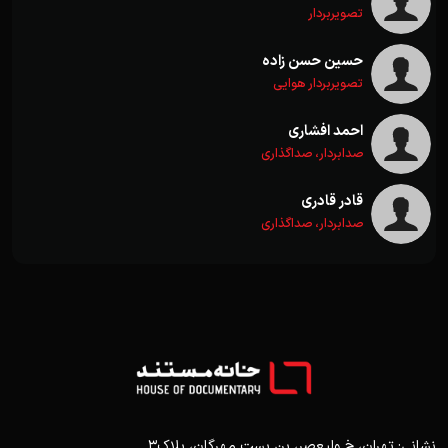
تصویربردار
حسین حسن زاده
تصویربردار هوایی
احمد افشاری
صدابردار، صداگذاری
قادر قادری
صدابردار، صداگذاری
نشانی: تهران، خ ولیعصر، بن بست مهرگان، پلاک3