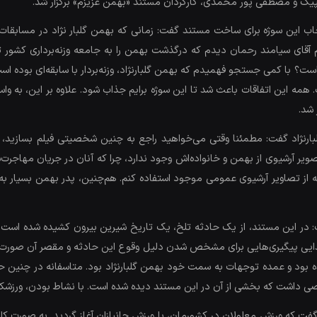
پیک و مصطفی پور محمدی، کارگردان مستند «بهمن عزیزم» برگزار شد.
 این سوژه برای ساخت مستند گفت: زمانی که بهمن گلبار نژاد در مسابقات پا
رام آقای سیامند رحمان دیدم که درگذشت بهمن را به جامعه وزنه‌برداری کشو
ت؟ با کمی جستجو فهمیدم که بهمن گلبارنژاد، وزنه‌بردار با سابقه‌ای بوده ا
همه این اتفاقات باعث شد تا این سوژه برایم جذاب شود. علاوه بر این، به واس
 شد.
ارنژاد گفت: مطمئنا وقتی می‌خواهید راجع به چنین شخصیتی فیلم بسازید، ب
یر آرشیوی از بهمن و خانواده‌اش وجود ندارد، چرا که آنان در جریان مهاجرت‌ش
ه از تصاویر آرشیوی عمومی موجود استفاده کنم. هم‌چنین، پدر بهمن بسیار به
 این مستند، از یک حادثه تلخ، یک تاریخ شیرین بیرون کشیده شده است و از
ابتدایی پیگیری‌هایی برای مشخص شدن دلیل وقوع این حادثه و مقصر آن صورت گ
بود و عمده توجهات به سمت خود بهمن گلبارنژاد بود. متاسفانه در چنین حو
اشت که بخشی از آن در این مستند دیده شده است. با نشاط بودن، ورزشکار بو
 گفت که ورزش معلولان در کشورمان، با ورزش جانبازان آغاز گردید. به صورت کل