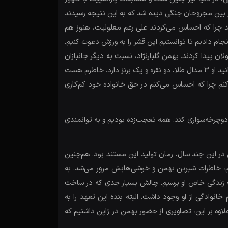
در بین مجروحان جنگی دیده شد که به این نتیجه رسیدند
ند چرا که احساس می‌کردند علی رغم معلولیت، هنوز هم
انجام دادیم تا توانستیم این قشر را به ورزش دعوت کنیم.
ان پیدا کردند. بهمن گلبارنژاد، نسبت به دیگر جانبازان
یک ویژگی خاص داشت و آن هم شاد بودنش بود. همین موضوع کمک کرد تا خیلی سریع وارد ورزش قهرمانی شود. همان‌طور که می‌دانید او 3 مدال طلا، دو نقره و یک برنز دارد. خاطرم هست
 کنم چرا که احساس می‌کنم در حق خانواده خود کم‌کاری
 دوچرخه‌سواری کند. همه تعجب‌زده بودیم و به توانمندی
در این چند سال، زمان تولید این مستند بود. هم‌چنین
یم، خاطرات شیرین بهمن و خوشی‌هایش مرور می‌شد. به
 به زندگی خاص او برسیم. چالش بسیار جدی که در ساخت
نوادگی از او وجود داشت. البته بنده این تعهد را به
لاوه بر این، تصاویری از حضور بهمن در ژاپن داشتیم که