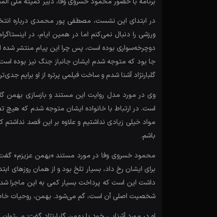
برنامه با حضور محمود خسروی وفا، دبیر کمیته ملی الم
در ابتدای این نشست، مصطفی پور محمدی درباره انتخاب
ورزشی را دنبال نمی‌کنم اما در همین ایام، در اینستاگ
دوچرخه‌سواری بوده است، پس چرا این پیام منتشر شده اس
جا بود که متوجه شدم ایشان جانباز جنگ نیز بوده است. 
گلبارنژاد آشنا شدم و ساخت فیلمی پرتره از او برایم جدی‌تر
وی در مورد مدل روایت این مستند و بازسازی بهمن گلب
است. در ارتباط با خانواده‌ ایشان متوجه شدم که هیچ تصو
مواد خیلی زیادی نداشتیم و علاوه بر این قصد نداشتم ک
باشم.
محمود خسروی وفا در مورد مستند «بهمن عزیزم» گفت: در
برای ایشان رخ داد، بسیار تلخ بود و از همان روزهای 
داشت این است که پرداخت بسیار کمی به این ماجرا شده 
شخصیت اصلی آن است، گم می‌شود. بهمن، روحیات خاصی د
او در مورد آشنایی خود با بهمن گلبارنژاد گفت: می‌توان