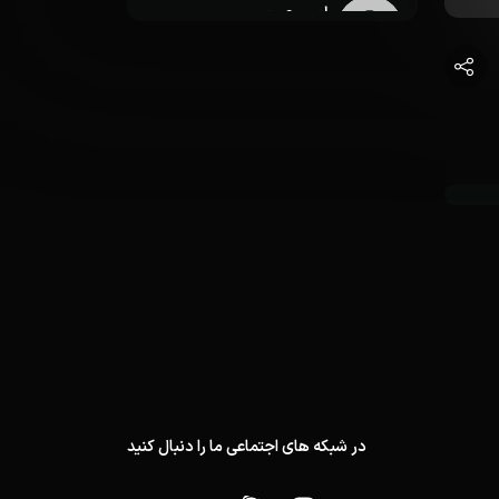
امین صبور
تصویربردار
یوسف پیله ور
صدابردار
فرشید زبوری
صداگذاری
نوروز پورمند
مدیر تولید
فرشید سلامت
گوینده
در شبکه های اجتماعی ما را دنبال کنید