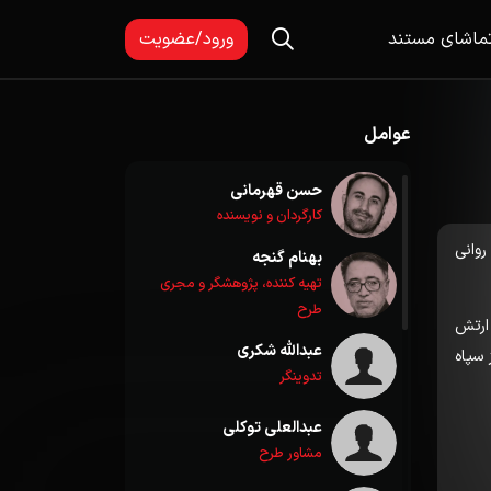
ماشای مستند
ورود/عضویت
عوامل
حسن قهرمانی
کارگردان و نویسنده
روانی
بهنام گنجه
تهیه کننده، پژوهشگر و مجری
طرح
 ارتش
عبدالله شکری
 سپاه
تدوینگر
عبدالعلی توکلی
مشاور طرح