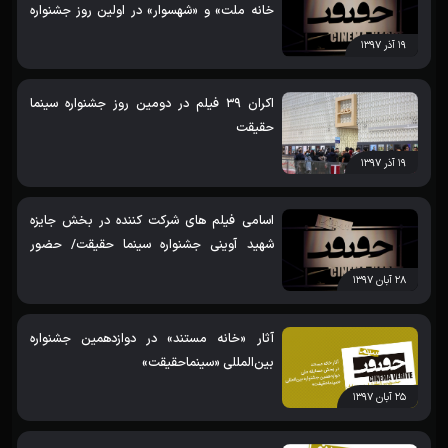
خانه ملت» و «شهسوار» در اولین روز جشنواره
سینما حقیقت
۱۹ آذر ۱۳۹۷
اکران 39 فیلم در دومین روز جشنواره سینما
حقیقت
۱۹ آذر ۱۳۹۷
اسامی فیلم های شرکت کننده در بخش جایزه
شهید آوینی جشنواره سینما حقیقت/ حضور
«حلب: سکوت جنگ»، «شبیه سازی آقای زرد» و
۲۸ آبان ۱۳۹۷
«یک فراموشی بی‌حس‌کننده»
آثار «خانه مستند» در دوازدهمین جشنواره
بین‌المللی «سینماحقیقت»
۲۵ آبان ۱۳۹۷