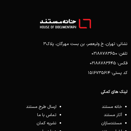
نشانی: تهران، خ ولیعصر، بن بست مهرگان، پلاک3
تلفن: 02188783650
فکس: 02188783645
کد پستی: 1516735614
لینک های کمکی
خانه مستند
ارسال طرح مستند
آثار مستند
تماس با ما
مستندسازان
نشریه کمان