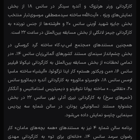
کارگردانی ورنر هرتزوگ و آندره سینگر در سانس 18 از بخش
نمایش‌های ویژه ، «آیت‌الله» ساخته سیدمصطفی موسوی‌تبار منتخب
بخش جایزه شهید آوینی سانس 20 و «فرشته‌ها از جنس نورند» به
کارگردانی جیمز لانگلی از بخش مسابقه بین‌الملل در ساعت 22 است.
همچنین مستندهای «مجتمع اس.‌پ.‌کا» ساخته گرد کروسکی در
بخش چشم‌انداز سینمای مستند کشورهای آلمانی‌زبان سانس 14، «در
تمامی لحظات» از بخش مسابقه بین‌الملل به کارگردانی نیکولا فیلیبر
سانس 16، «من ویکتور هستم» کار اینا تزگوئوا، «آلیشیا» ساخته ماسیا
اومس سانس 18، «اومبرتو مائورو» به کارگردانی آندره دیمائورو سانس
20، «نقاشی…» ساخته یوانا نئوفیتو و دیمیتریس استاماتیس و آنگکار
(خمرهای سرخ) به کارگردانی نیری آدلی نهی سانس 22 در بخش
جشنواره مستند تسالونیکی یونان، در سالن شماره سه پردیس
سینمایی چارسو نمایش داده می‌شود.
برنامه سالن شماره 4 نیز به مستندهای «همه بچه‌های مامان» کار
رضوان سرمد سانس 14، «خا‌نه‌ای برای تو» به کارگردانی مهدی