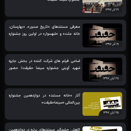
۲۱ آذر ۱۳۹۷
معرفی مستندهای «تاریخ صدور»، «بهارستان،
خانه ملت» و «شهسوار» در اولین روز جشنواره
سینما حقیقت
۱۹ آذر ۱۳۹۷
اسامی فیلم های شرکت کننده در بخش جایزه
شهید آوینی جشنواره سینما حقیقت/ حضور
«حلب: سکوت جنگ»، «شبیه سازی آقای زرد» و
۲۸ آبان ۱۳۹۷
«یک فراموشی بی‌حس‌کننده»
آثار «خانه مستند» در دوازدهمین جشنواره
بین‌المللی «سینماحقیقت»
۲۵ آبان ۱۳۹۷
کاهش چشمگیر مستندهای پرتره در دوازدهمین