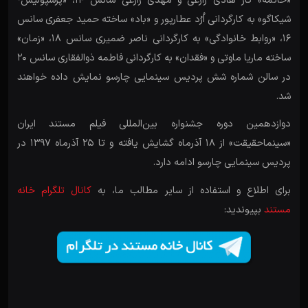
«خاتمه» کار هادی زارعی و مهدی زارعی سانس 14، «پرسپولیس-
شیکاگو» به کارگردانی اُرُد عطارپور و «باد» ساخته حمید جعفری سانس
16، «روابط خانوادگی» به کارگردانی ناصر ضمیری سانس 18، «زمان»
ساخته ماریا ماوتی و «فقدان» به کارگردانی فاطمه ذوالفقاری سانس 20
در سالن شماره شش پردیس سینمایی چارسو نمایش داده خواهند
شد.
دوازدهمین دوره جشنواره بین‌المللی فیلم مستند ایران
«سینماحقیقت» از 18 آذرماه گشایش یافته و تا 25 آذرماه 1397 در
پردیس سینمایی چارسو ادامه دارد.
برای اطلاع و استفاده از سایر مطالب ما، به
کانال تلگرام خانه
مستند
بپیوندید: