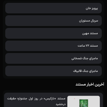
پرویز خان
سریال مستوران
مستند مهین
مستند 72 ساعت
ماجرای جنگ شمخانی
ماجرای جنگ قالیباف
آخرین اخبار مستند
مستند «نارکیس» در روز اول جشنواره حقیقت
درخشید