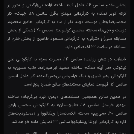
بخشی‌مقدم سانس 16،‌ «اهل آب» ساخته آزاده بی‌زارگیتی و «خور بر
کرانه کویر نمک» به کارگردانی مهدی باقری سانس 18، «لِسِک» کار
محمدرضا وطن دوست، «چند نفر از ما» به کارگردانی هادی معصوم
دوست و «چی‌دا» ساخته محسن کولیوندی سانس 20 (همگی از بخش
مسابقه ملی) و «شرقی» به کارگردانی مسعود طاهری از بخش خارج از
مسابقه در ساعت 22 اختصاص دارد.
«انقلاب در شش روایت» سانس 14، «میراث سبز» به کارگردانی علی
نیکوکار، «در آینه سنگ» ساخته سعید ابراهیم‌زاده، «تب مسین» به
کارگردانی رهبر قنبری و «یک فراموشی بی‌حس‌کننده» کار عادل انیسی
سانس 16، فهرست نمایش مستندهای سالن شماره پنج است.
در همین سالن همچنین مستندهای «یمن: نبرد بی‌فرجام» ساخته
مهدی خرمدل سانس 18، «بلوچستان» به کارگردانی محسن زارعی
سانس 20، «می‌ریم» ساخته الکسانسدرا رچکالووا و «محدودیت‌های
کار» به کارگردانی اپولنا ریشلیکووا سانس 22 نمایش داده خواهد شد.