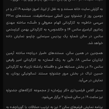
به گزارش سایت خانه مستند و به نقل از ایرنا، امروز دوشنبه 19 آذر و در
دومین روز از جشنواره بین المللی سینماحقیقت، مستندهای «330
سی‌سی خاطره» به کارگردانی الهام معروفی و «آسک» ساخته مهدی
زمانپور‌ کیاسری سانس 14 و «اِکسُدوس» به کارگردانی بهمن کیارستمی
سانس در سالن شماره یک پردیس سینمایی چارسو نمایش داده
خواهد شد.
همچنین در همین سالن، مستندهای «اسرار دریاچه» ساخته آرمین
ایثاریان سانس 18، «آبی به رنگ آسمان» به کارگردانی امیر رفیعی
سانس 20 در بخش مسابقه ملی و «افسانه پادشاه نازیبا» به کارگردانی
حسین تباک در بخش مرور جشنواره مستند تسالونیکی یونان، به
نمایش در می‌آید.
مستر کلاس فیلمبرداری «کلر پیژمان» از مجموعه کارگاه‌های جشنواره
نیز ساعت 19 در سالن شماره 2 برگزار می‌شود.
برنامه نمایش فیلم‌های سالن 2 نیز به ترتیب «ملاقات با گورباچف» به