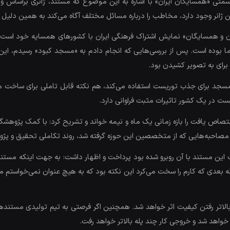
نین گودرزی کارگردان اپیزود «ارمنستان» مستند 7 قسمتی «همسایگان ایران» با اشاره به این موضوع که مس
 این ژانر وجود دارد، مخاطب را درباره مسائل مختلف آگاه می‌کند به همین 
 همسایگان» نمایش اشتراک فرهنگی ایران با کشورهای همسایه خود است، «ار
ا بوده است. پس از بررسی‌هایی که انجام دادم به «مسجد کبود» رسیدم، این
ای به تصویر کشیدن بود.
 مسجد برای جذب توریست استفاده می‌کند، هم نکته قابل تاملی برای ساخت مس
 در یک کشور تاثیرات مثبت فراوانی دارد.
تصاص یافت را بازه زمانی یک ماه و نیمه خواند و تشریح کرد: با کمک پژوهش
با مصاحبه‌هایی که از متخصصین این حوزه گرفته شد، روند تکاملی تحقیق و پ
این مستند با آن روبرو شده بود پرداخت و اظهار داشت: به جهت اینکه مستند 
ه بعدی که کارم را سخت می‌کرد این نکته بود که به هیچ عنوان نمی‌خواستم 
بالاتر رفتن کیفیت اثر خواهد شد. همچنین اگر فرصتی به تیم تولیدی مستنده
خواهد شد و خروجی کار چند پله بالاتر خواهد رفت.