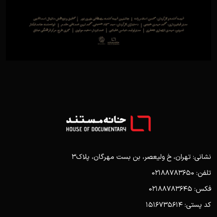
نشانی: تهران، خ ولیعصر، بن بست مهرگان، پلاک3
تلفن: 02188783650
فکس: 02188783645
کد پستی: 1516735614