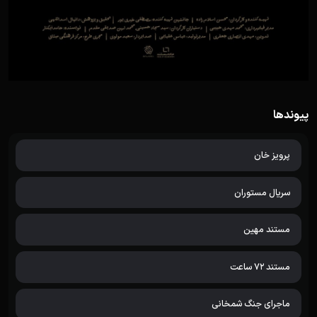
پیوندها
پرویز خان
سریال مستوران
مستند مهین
مستند 72 ساعت
ماجرای جنگ شمخانی