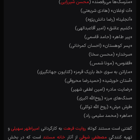
«مترسک‌ها می‌رقصند» (
محسن شیرزایی
)
«آت اوغلان» (هادی شریعتی)
«آنجلینا» (رضا دانش‌پژوه)
«کشیم عاشق» (امیر آقاعبدالهی)
«پیر طاهر» (حامد قاسمی)
«پسر کوهستان» (احسان کمرخانی)
«سرخدار» (محسن سخا)
«ققنوس» (مونا شمس)
«ماراتن به سوی خط باریک قرمز» (کتایون جهانگیری)
«آستان خورشید» (حمیدرضا محروقی)
«رضایت مادر» (امین لطفی شهپر)
«سنگ‌های مرز» (روح‌الله اکبری)
«فرش عرش» (روح الله توکلی)
«ماهر» (محمد سلیمی راد)
گفتنی است مستند کوتاه
روایت فرهت
به کارگردانی
امیراطهر سهیلی
و
تهیه کنندگی
مصطفی شوقی
از آثار
خانه مستند
است که در بخش