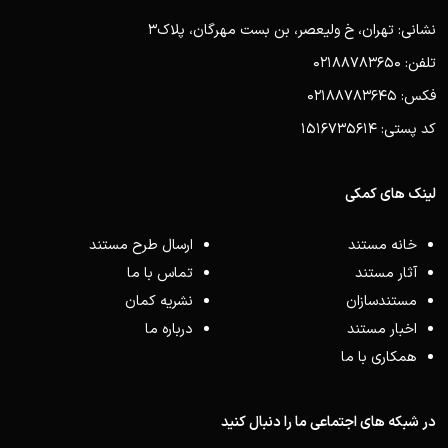
نشانی: تهران، خ ولیعصر، بن بست مهرگان، پلاک3
تلفن: 02188783650
فکس: 02188783645
کد پستی: 1516735614
لینک های کمکی
خانه مستند
ارسال طرح مستند
آثار مستند
تماس با ما
مستندسازان
نشریه کمان
اخبار مستند
درباره ما
همکاری با ما
در شبکه های اجتماعی ما را دنبال کنید