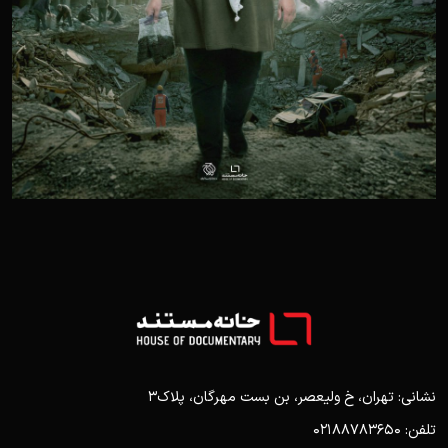
نشانی: تهران، خ ولیعصر، بن بست مهرگان، پلاک3
تلفن: 02188783650