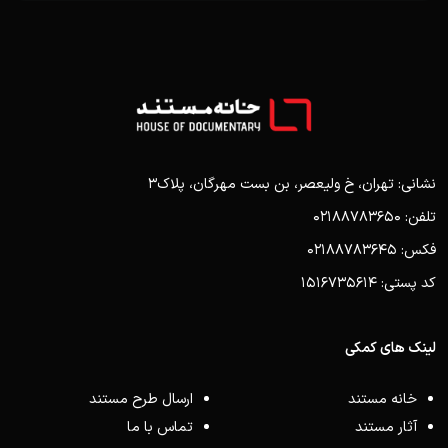
نشانی: تهران، خ ولیعصر، بن بست مهرگان، پلاک3
تلفن: 02188783650
فکس: 02188783645
کد پستی: 1516735614
لینک های کمکی
خانه مستند
ارسال طرح مستند
آثار مستند
تماس با ما