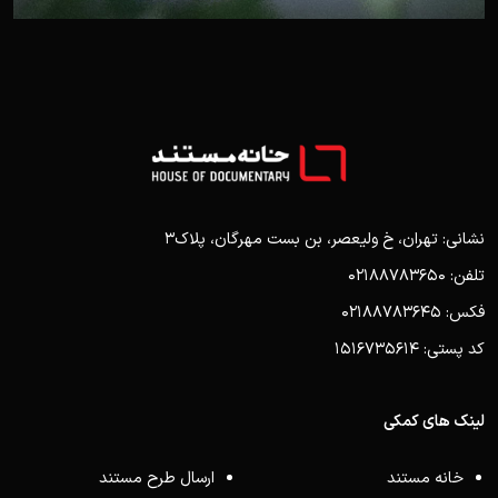
نشانی: تهران، خ ولیعصر، بن بست مهرگان، پلاک3
تلفن: 02188783650
فکس: 02188783645
کد پستی: 1516735614
لینک های کمکی
خانه مستند
ارسال طرح مستند