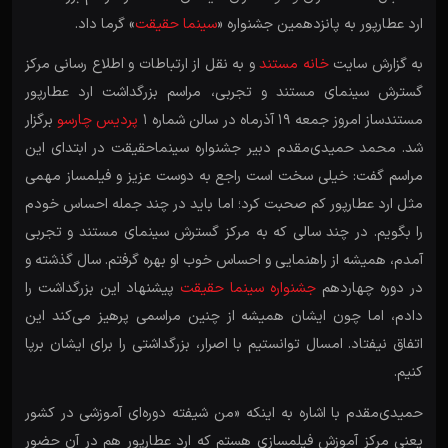
ارد عطارپور به پانزدهمین جشنواره «
سینما حقیقت
» گرما داد.
به گزارش سایت
خانه مستند
و به نقل از ارتباطات و اطلاع رسانی مرکز
گسترش سینمای مستند و تجربی، مراسم بزرگداشت ارد عطارپور
مستندساز امروز جمعه 19 آذرماه در سالن شماره 1
پردیس چارسو
برگزار
شد. محمد حمیدی‌مقدم دبیر جشنواره سینماحقیقت در ابتدای این
مراسم گفت: خیلی سخت است راجع به دوست عزیز و فیلمساز مهمی
مثل ارد عطارپور کم صحبت کرد؛ اما باید در چند جمله احساس خودم
را بگویم. در چند سالی که به مرکز گسترش سینمای مستند و تجربی
آمدم، همیشه از راهنمایی و احساس خوب او بهره گرفتم. سال گذشته و
در دوره چهاردهم
جشنواره سینما حقیقت
پیشنهاد این بزرگداشت را
دادم، اما چون ایشان همیشه از چنین مراسمی پرهیز می‌کند این
اتفاق نیفتاد. امسال توانستیم با اصرار، بزرگداشتی را برای ایشان برپا
کنیم.
حمیدی‌مقدم با اشاره به اینکه «من شیفته دوره‌ای آموزشی در کشور
یعنی مرکز آموزش فیلمسازی هستم که ارد عطارپور هم در آن حضور