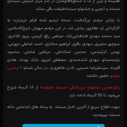
همیشه و پس از ما با مشاوره‌های‌شان در کنار مرکز گسترش سینمای
مستند و تجربی و جشنواره سینماحقیقت باقی بماند.
با پایان مراسم بزرگداشت، نسخه ترمیم شده فیلم «پرنیان» به
کارگردانی ارد عطارپور پخش شد. در این مراسم مهوش شیخ‌الاسلامی،
سید محمد مهدی طباطبایی‌نژاد، مرتضی رزاق کریمی، پیروز کلانتری،
منوچهر مشیری، مهدی باقری، ابراهیم مختاری، احمد ضابطی جهرمی،
بهمن کیارستمی، محسن استادعلی، مرتضی شاملی، محمود
یارمحمدلو، مهدی شامحمدی، مصطفی شیری، بابک بهداد، هادی
آفریده، سیدعلیرضا حسینی، لادن طاهری و…در سالن شماره ۱
پردیس
چارسو
حضور داشتند.
پانزدهمین جشنواره بین‌المللی «سینما حقیقت»
از 18 آذرماه شروع
می‌شود تا 25 آذرماه ادامه دارد.
جهت اطلاع سریع از آخرین اخبار مستند، به رسانه های اجتماعی خانه
مستند بپیوندید: