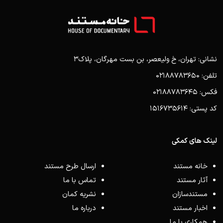
نشانی: تهران، خ ولیعصر، بن بست مهرگان، پلاک3
تلفن: 02188783650
فکس: 02188783645
کد پستی: 1516735614
لینک های کمکی
خانه مستند
ارسال طرح مستند
آثار مستند
تماس با ما
مستندسازان
نشریه کمان
اخبار مستند
درباره ما
همکاری با ما