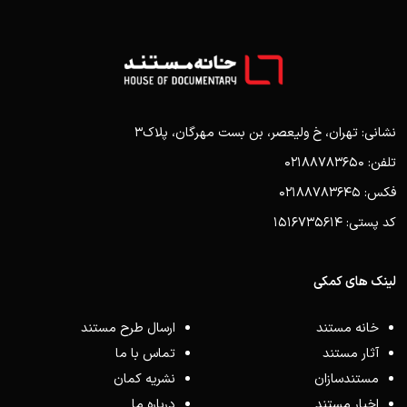
نشانی: تهران، خ ولیعصر، بن بست مهرگان، پلاک3
تلفن: 02188783650
فکس: 02188783645
کد پستی: 1516735614
لینک های کمکی
خانه مستند
ارسال طرح مستند
آثار مستند
تماس با ما
مستندسازان
نشریه کمان
اخبار مستند
درباره ما