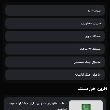
پرویز خان
سریال مستوران
مستند مهین
مستند 72 ساعت
ماجرای جنگ شمخانی
ماجرای جنگ قالیباف
آخرین اخبار مستند
مستند «نارکیس» در روز اول جشنواره حقیقت
درخشید