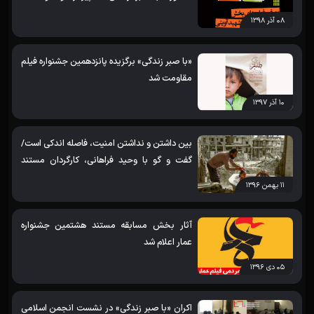
«خاطرات موتورسیکلت»، «روایت سیل» و «نبرد
۰۸ آذر ۱۳۹۸
امواج»
«با صبر زندگی» برگزیده پانزدهمین جشنواره فیلم
مقاومت شد
۱۰ آذر ۱۳۹۷
بین داشتن و نداشتن امنیت، فاصله اندکی است/
گفت و گو با وحید فراهانی، کارگردان مستند
«حلب، شهری که بود»
۱۱ بهمن ۱۳۹۶
آثار بخش مسابقه مستند هشتمین جشنواره
عمار اعلام شد
۰۵ دی ۱۳۹۶
اکران «با صبر زندگی» در نشست انجمن اسلامی