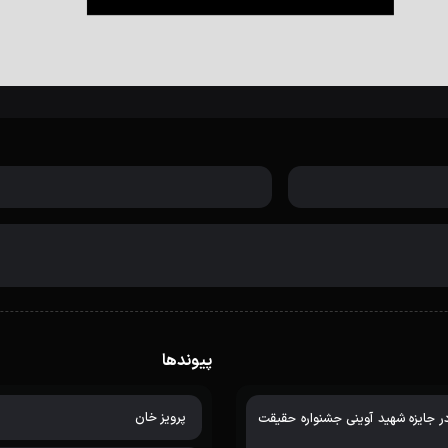
پیوندها
پرویز خان
اضر در جایزه شهید آوینی جشنواره حقیقت