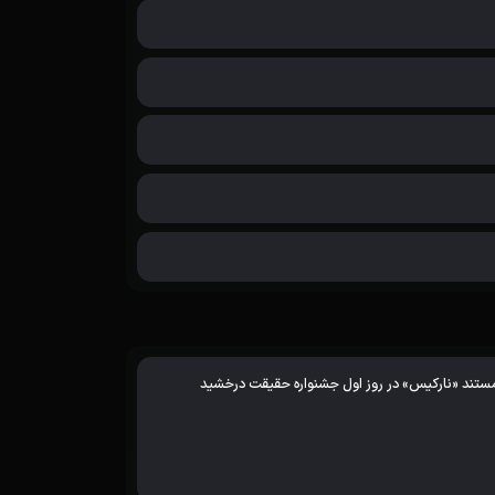
ستند «نارکیس» در روز اول جشنواره حقیقت درخشید