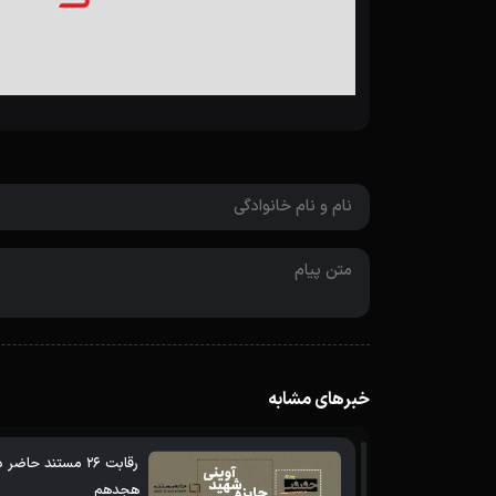
خبرهای مشابه
رقابت 26 مستند ح
هجدهم