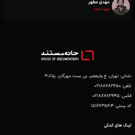
مهدی مطهر
تهیه کننده
نشانی: تهران، خ ولیعصر، بن بست مهرگان، پلاک3
تلفن: 02188783650
فکس: 02188783645
کد پستی: 1516735614
لینک های کمکی