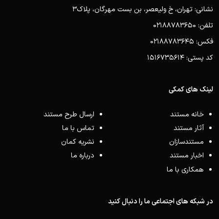
نشانی: تهران، خ ولیعصر، بن بست مهرگان، پلاک3
تلفن: 02188783650
فکس: 02188783645
کد پستی: 1516735614
لینک های کمکی
خانه مستند
ارسال طرح مستند
آثار مستند
تماس با ما
مستندسازان
نشریه کمان
اخبار مستند
درباره ما
همکاری با ما
در شبکه های اجتماعی ما را دنبال کنید