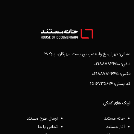
نشانی: تهران، خ ولیعصر، بن بست مهرگان، پلاک3
تلفن: 02188783650
فکس: 02188783645
کد پستی: 1516735614
لینک های کمکی
خانه مستند
ارسال طرح مستند
آثار مستند
تماس با ما