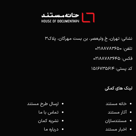
نشانی: تهران، خ ولیعصر، بن بست مهرگان، پلاک3
تلفن: 02188783650
فکس: 02188783645
کد پستی: 1516735614
لینک های کمکی
خانه مستند
ارسال طرح مستند
آثار مستند
تماس با ما
مستندسازان
نشریه کمان
اخبار مستند
درباره ما