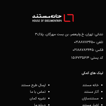
نشانی: تهران، خ ولیعصر، بن بست مهرگان، پلاک3
تلفن: 02188783650
فکس: 02188783645
کد پستی: 1516735614
لینک های کمکی
خانه مستند
ارسال طرح مستند
آثار مستند
تماس با ما
مستندسازان
نشریه کمان
اخبار مستند
درباره ما