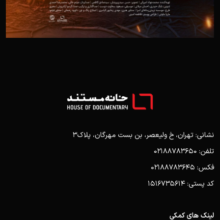
نشانی: تهران، خ ولیعصر، بن بست مهرگان، پلاک3
تلفن: 02188783650
فکس: 02188783645
کد پستی: 1516735614
لینک های کمکی