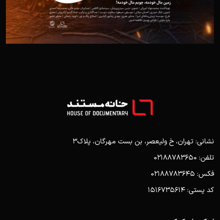
نشانی: تهران، خ ولیعصر، بن بست مهرگان، پلاک3
تلفن: 02188783650
فکس: 02188783645
کد پستی: 1516735614