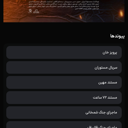
پیوندها
پرویز خان
سریال مستوران
مستند مهین
مستند 72 ساعت
ماجرای جنگ شمخانی
ماجرای جنگ قالیباف