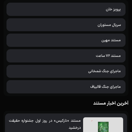
پرویز خان
سریال مستوران
مستند مهین
مستند 72 ساعت
ماجرای جنگ شمخانی
ماجرای جنگ قالیباف
آخرین اخبار مستند
مستند «نارکیس» در روز اول جشنواره حقیقت
درخشید