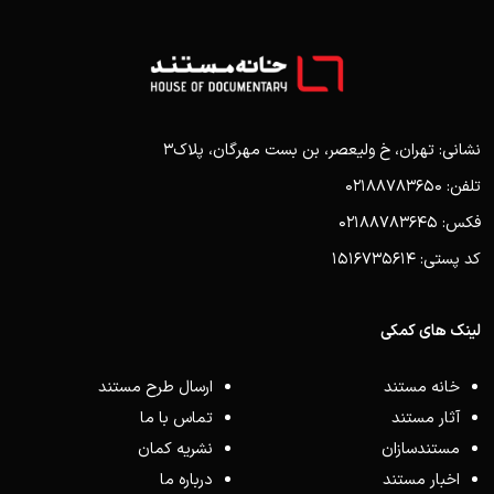
نشانی: تهران، خ ولیعصر، بن بست مهرگان، پلاک3
تلفن: 02188783650
فکس: 02188783645
کد پستی: 1516735614
لینک های کمکی
خانه مستند
ارسال طرح مستند
آثار مستند
تماس با ما
مستندسازان
نشریه کمان
اخبار مستند
درباره ما