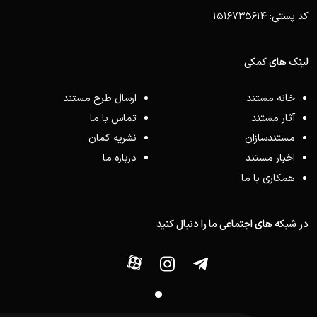
کد پستی: 1516735614
لینک های کمکی
خانه مستند
ارسال طرح مستند
آثار مستند
تماس با ما
مستندسازان
نشریه کمان
اخبار مستند
درباره ما
همکاری با ما
در شبکه های اجتماعی ما را دنبال کنید