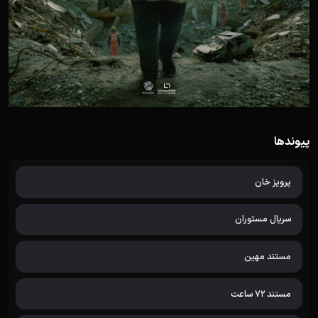
پیوندها
پرویز خان
سریال مستوران
مستند مهین
مستند 72 ساعت