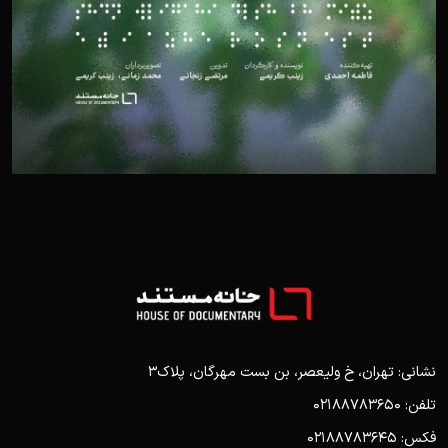
نشانی: تهران، خ ولیعصر، بن بست مهرگان، پلاک3
تلفن: 02188783650
فکس: 02188783645