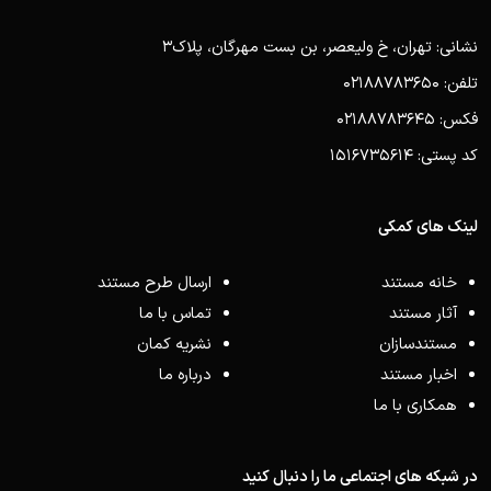
نشانی: تهران، خ ولیعصر، بن بست مهرگان، پلاک3
تلفن: 02188783650
فکس: 02188783645
کد پستی: 1516735614
لینک های کمکی
خانه مستند
ارسال طرح مستند
آثار مستند
تماس با ما
مستندسازان
نشریه کمان
اخبار مستند
درباره ما
همکاری با ما
در شبکه های اجتماعی ما را دنبال کنید