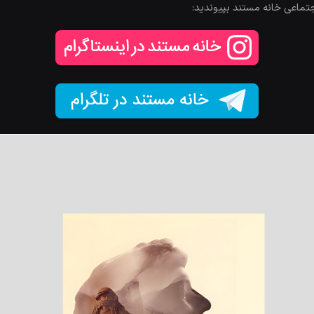
جتماعی خانه مستند بپیوندید: