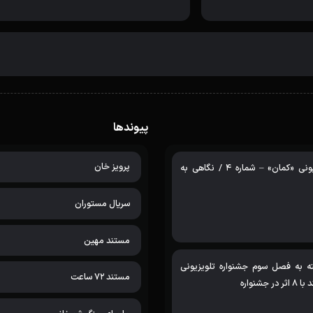
پیوندها
پرویز خان
نشریه مستندهای تلویزیونی «کمان» – شماره 4 / نگاهی به
سریال مستوران
مستند مهین
افته به فصل سوم جشنواره تلویزیونی
مستند 72 ساعت
شنواره