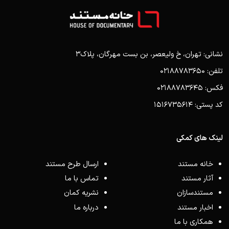
نشانی: تهران، خ ولیعصر، بن بست مهرگان، پلاک3
تلفن: 02188783650
فکس: 02188783645
کد پستی: 1516735614
لینک های کمکی
خانه مستند
ارسال طرح مستند
آثار مستند
تماس با ما
مستندسازان
نشریه کمان
اخبار مستند
درباره ما
همکاری با ما