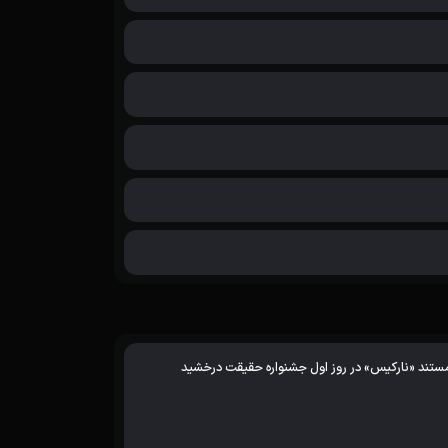
ستند «نارکیس» در روز اول جشنواره حقیقت درخشید