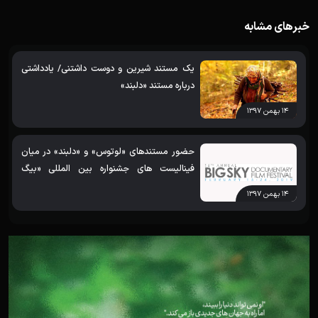
خبرهای مشابه
یک مستند شیرین و دوست داشتنی/ یادداشتی
درباره مستند «دلبند»
۱۴ بهمن ۱۳۹۷
حضور مستندهای «لوتوس» و «دلبند» در میان
فینالیست های جشنواره بین المللی «بیگ
اسکای» امریکا/ نمایش مستند «حلب سکوت
۱۴ بهمن ۱۳۹۷
جنگ» در بخش «داستان هایی از ایران»