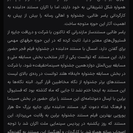
همواره شکل تشریفاتی به خود دارند، اما با اکران مستند «دلبند» به
کارگردانی یاسر طالبی، جشنواره و اهالی رسانه را بیش از پیش به
اهمیت آثار این حوزه متوجه ساخت.
یاسر طالبی مستندساز مازندرانی که تاکنون با شرکت و دریافت جایزه از
فستیوال‌های معتبر دنیا، ثابت کرده که در این حوزه حرف‎های مهمی
برای گفتن دارد، امسال با مستند «دلبند» در جشنواره فیلم فجر حضور
دارد. این مستند که توانست یکی از آثار منتخب بخش مسابقه ملی و
مسابقه بین‌الملل دوازدهمین جشنواره «سینماحقیقت» شود، با شرکت
در بخش مسابقه جشنواره «ایدفا» هلند توانست در رده‌ی بالای لیست
مستندهای برتر جشنواره از نگاه مخاطبین قرار گیرد. البته نگاه‌ها به
این مستند به اینجا ختم نشد تا جایی که ماه گذشته بود که فستیوال
برلین با ارسال دعوتنامه‌ای این مستند را برای حضور در بخش «سینما
و فرهنگ غذا» دعوت کرد. مستند «دلبند» برای جایزه بزرگ 50 هزار
یورویی بهترین فیلم مستند جشنواره برلین به رقابت می‌پردازد. این
مستند که روز یکشنبه در پردیس سینمایی ملت اکران شد با توجه
اصحاب رسانه همراه شد. با کارگردان و آهنگساز این مستند به گفت‌وگو