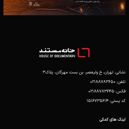
نشانی: تهران، خ ولیعصر، بن بست مهرگان، پلاک3
تلفن: 02188783650
فکس: 02188783645
کد پستی: 1516735614
لینک های کمکی