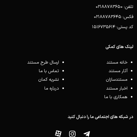
تلفن: 02188783650
فکس: 02188783645
کد پستی: 1516735614
لینک های کمکی
خانه مستند
ارسال طرح مستند
آثار مستند
تماس با ما
مستندسازان
نشریه کمان
اخبار مستند
درباره ما
همکاری با ما
در شبکه های اجتماعی ما را دنبال کنید