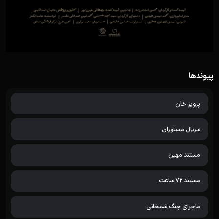
پیوندها
پرویز خان
سریال مستوران
مستند مهین
مستند 72 ساعت
ماجرای جنگ شمخانی