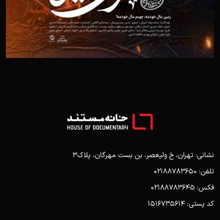
نشانی: تهران، خ ولیعصر، بن بست مهرگان، پلاک3
تلفن: 02188783650
فکس: 02188783645
کد پستی: 1516735614