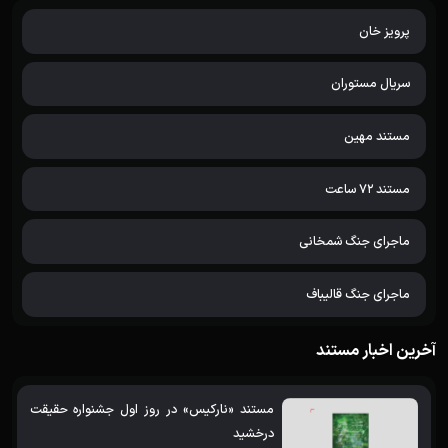
پرویز خان
سریال مستوران
مستند مهین
مستند 72 ساعت
ماجرای جنگ شمخانی
ماجرای جنگ قالیباف
آخرین اخبار مستند
مستند «نارکیس» در روز اول جشنواره حقیقت
درخشید