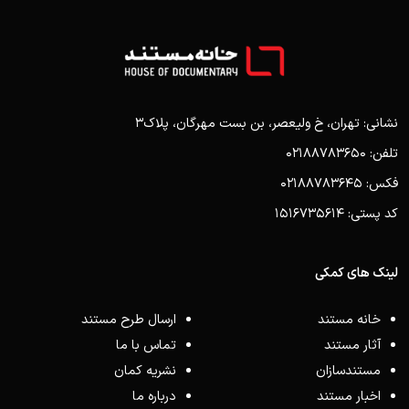
نشانی: تهران، خ ولیعصر، بن بست مهرگان، پلاک3
تلفن: 02188783650
فکس: 02188783645
کد پستی: 1516735614
لینک های کمکی
خانه مستند
ارسال طرح مستند
آثار مستند
تماس با ما
مستندسازان
نشریه کمان
اخبار مستند
درباره ما