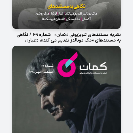
نشریه مستندهای تلویزیونی «کمان» –شماره 49 / نگاهی
به مستندهای «مک دونالدز تقدیم می کند»، «غبار»،
«توتیا»، «مرگ روشن»، «آکسان»، «خانه سنگی» و «داستان
عروسک ها»