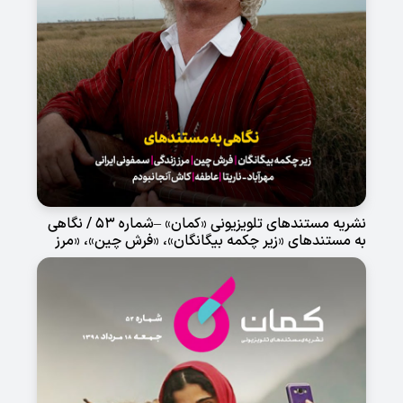
نشریه مستندهای تلویزیونی «کمان» –شماره 53 / نگاهی
به مستندهای «زیر چکمه بیگانگان»، «فرش چین»، «مرز
زندگی»، «سمفونی ایران»، «مهرآباد_ناریتا»، «عاطفه» و
«کاش آنجا نبودم»