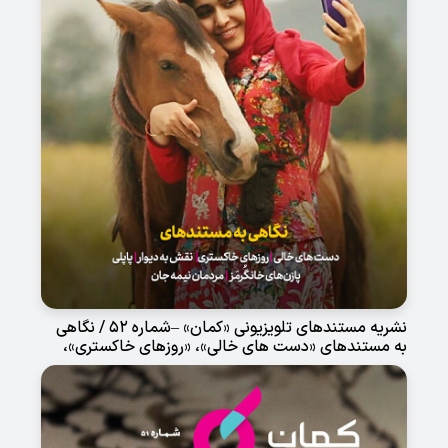
نشریه مستندهای تلویزیونی «کمان» –شماره 52 / نگاهی
به مستندهای «دست های خالی»، «روزهای خاکستری»،
«نقش به دیوار»، «پاپلی»، «پازن های خان گرمز» و
«مردمان نیمه جان»