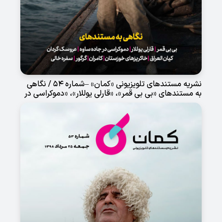
نشریه مستندهای تلویزیونی «کمان» –شماره 54 / نگاهی
به مستندهای «بی بی قمر»، «قارلی یوللار»، «دموکراسی در
جاده ساوه»، «عروسک گردان»، «کیان العراق»، «خاکریزهای
خوزستان»، «کامران»، «گرگور» و «سفره خالی»