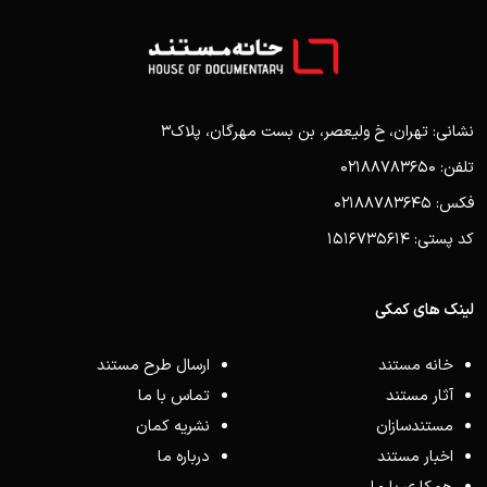
نشانی: تهران، خ ولیعصر، بن بست مهرگان، پلاک3
تلفن: 02188783650
فکس: 02188783645
کد پستی: 1516735614
لینک های کمکی
خانه مستند
ارسال طرح مستند
آثار مستند
تماس با ما
مستندسازان
نشریه کمان
اخبار مستند
درباره ما