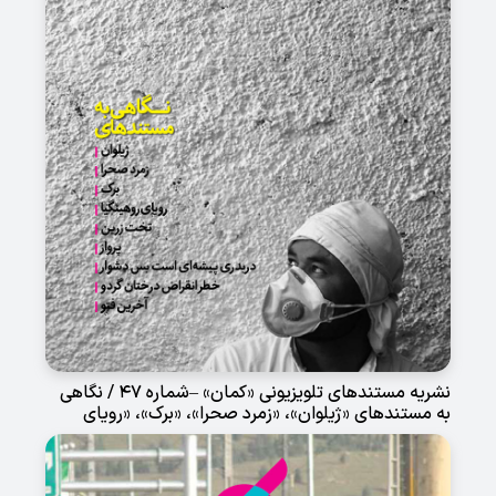
نشریه مستندهای تلویزیونی «کمان» –شماره 47 / نگاهی
به مستندهای «ژیلوان»، «زمرد صحرا»، «برک»، «رویای
روهینگیا»، «تخت زرین»، «پرواز»، «دربدری پیشه ای است
بس دشوار»، «خطر انقراض درختان گردو» و «آخرین فوتو»