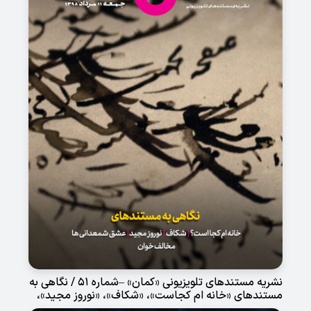
نشریه مستندهای تلویزیونی «کمان» –شماره 51 / نگاهی به
مستندهای «خانه ام کجاست»، «شکاف»، «نوروز مجید»،
«عشق شعمدانی ها» و «مخالف خوان»