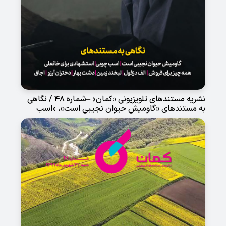
نشریه مستندهای تلویزیونی «کمان» –شماره ۴۸ / نگاهی
به مستندهای «گاومیش حیوان نجیبی است»، «اسب
چوبی»، «استشهادی برای خانعلی»، «همه چیز برای
فروش»، «الف دزفول»، «لبخند زمین»، «دشت بهار»،
«دختران آرزو» و «اجاق»