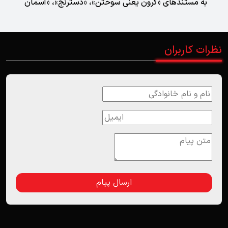
به مستندهای «گرون یعنی سوختن»، «دسترنج»، «آسمان
مال من است»، «به رنگ بابا»، «دریبل»، «آزادی1000»، «از
سنگ تا عرش»، «به خاطر یک دوچرخه»، «سرزمین هانیه»
نظرات کاربران