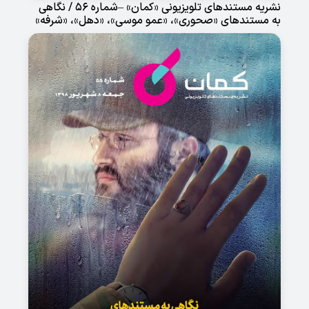
نشریه مستندهای تلویزیونی «کمان» –شماره 56 / نگاهی
به مستندهای «صحوری»، «عمو موسی»، «دهل»، «شرفه»
و «نازقلیچی»