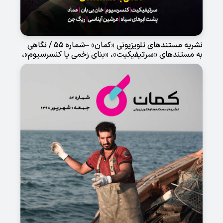
نشریه مستندهای تلویزیونی «کمان» –شماره 55 / نگاهی
به مستندهای «سرتیفیکیت»، «بنای زخمی یا کنسرسیوم»،
«خان بی بان»، «عماد»، «پشت ابرهای سیاه»، «عرشین
آیناسی» و «ریگ جن»