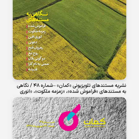
نشریه مستندهای تلویزیونی «کمان» –شماره 48 / نگاهی
به مستندهای «فراموش شده»، «زمزمه ملکوت»، «انوری
افین»، «دعوتی»، «رهروان فتح»، «روج تیغ»، «دو گونی
بلال»، «نعمتی به نام کلزا» و «فدیشه»