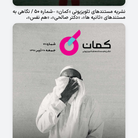
نشریه مستندهای تلویزیونی «کمان» –شماره 50 / نگاهی به
مستندهای «ثانیه ها»، «دکتر صالحی»، «هم نفس»،
«فرشاد آقای گل»، «خارجی» و «خرگوش سفید را دنبال کن»