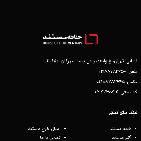
نشانی: تهران، خ ولیعصر، بن بست مهرگان، پلاک3
تلفن: 02188783650
فکس: 02188783645
کد پستی: 1516735614
لینک های کمکی
خانه مستند
ارسال طرح مستند
آثار مستند
تماس با ما