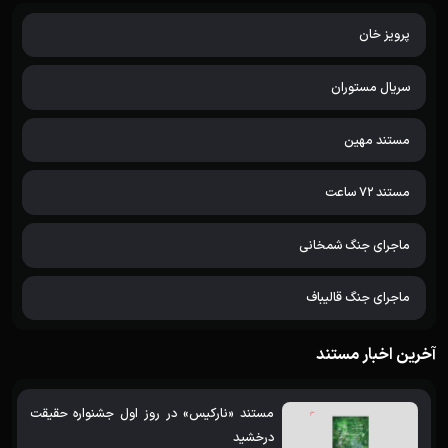
پرویز خان
سریال مستوران
مستند مهین
مستند 72 ساعت
ماجرای جنگ شمخانی
ماجرای جنگ قالیباف
آخرین اخبار مستند
مستند «نارکیس» در روز اول جشنواره حقیقت
درخشید