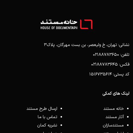
نشانی: تهران، خ ولیعصر، بن بست مهرگان، پلاک3
تلفن: 02188783650
فکس: 02188783645
کد پستی: 1516735614
لینک های کمکی
خانه مستند
ارسال طرح مستند
آثار مستند
تماس با ما
مستندسازان
نشریه کمان