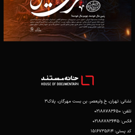
نشانی: تهران، خ ولیعصر، بن بست مهرگان، پلاک3
تلفن: 02188783650
فکس: 02188783645
کد پستی: 1516735614