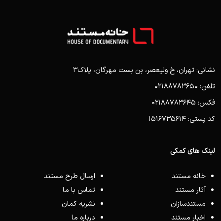
نشانی: تهران، خ ولیعصر، بن بست مهرگان، پلاک3
تلفن: 02188783650
فکس: 02188783645
کد پستی: 1516735614
لینک های کمکی
خانه مستند
ارسال طرح مستند
آثار مستند
تماس با ما
مستندسازان
نشریه کمان
اخبار مستند
درباره ما