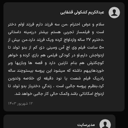
عبدالکریم کشکولی قشقایی
سلام و عرض احترام ،من سه فرزند دارم فرزند اولم دختر
است و فیلمساز تجربی هستم بیشتر درزمینه داستانی
،دخترم ۲۷ ساله وازداواج کرده ویک فرزند دارد،من بیش از
۵۰ ساعت فیلم وی اچ آس ومینی دی کم از بدو تولد تا
ازدواجش دارم،او در کودکی فیلمی هم بازی کرده و خواهر
کوچکترش هم بنام نازنین دارد و قصه ها وبازیها وبر
خوردهاییهم داشته که میشود این پروسه بیستوچند ساله
رادریک فیلم شصت یا نود دقیقه ای خلاصه وتدوین
کرد،بنظرم پروسه جالبی است ، زندگی دخترباز بدو تولد تا
ازدواج امکاناتی باشد وکمک حالی کار جالبی خواهد شد.
12 شهریور 1403
مدیرسایت