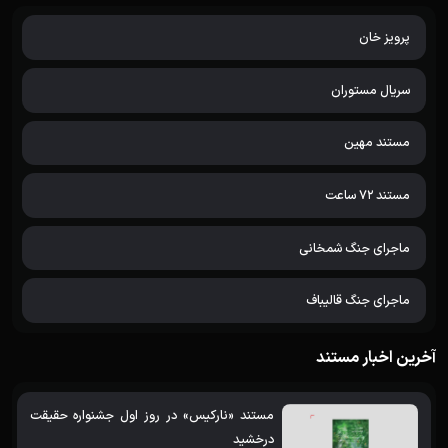
پرویز خان
سریال مستوران
مستند مهین
مستند 72 ساعت
ماجرای جنگ شمخانی
ماجرای جنگ قالیباف
آخرین اخبار مستند
مستند «نارکیس» در روز اول جشنواره حقیقت
درخشید