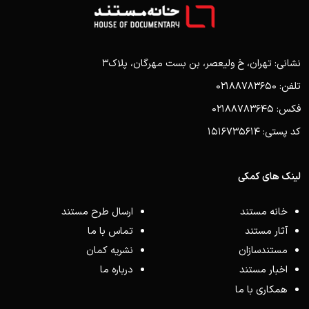
نشانی: تهران، خ ولیعصر، بن بست مهرگان، پلاک3
تلفن: 02188783650
فکس: 02188783645
کد پستی: 1516735614
لینک های کمکی
خانه مستند
ارسال طرح مستند
آثار مستند
تماس با ما
مستندسازان
نشریه کمان
اخبار مستند
درباره ما
همکاری با ما