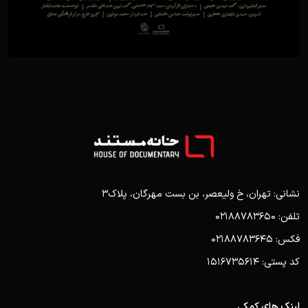
نشانی: تهران، خ ولیعصر، بن بست مهرگان، پلاک3
تلفن: 02188783650
فکس: 02188783645
کد پستی: 1516735614
لینک های کمکی