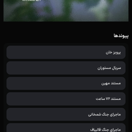
پیوندها
پرویز خان
سریال مستوران
مستند مهین
مستند 72 ساعت
ماجرای جنگ شمخانی
ماجرای جنگ قالیباف