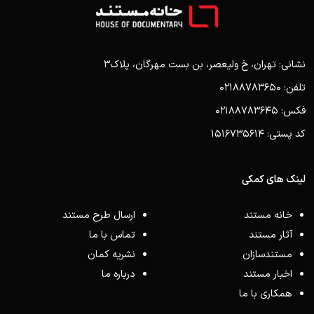
نشانی: تهران، خ ولیعصر، بن بست مهرگان، پلاک3
تلفن: 02188783650
فکس: 02188783645
کد پستی: 1516735614
لینک های کمکی
خانه مستند
ارسال طرح مستند
آثار مستند
تماس با ما
مستندسازان
نشریه کمان
اخبار مستند
درباره ما
همکاری با ما