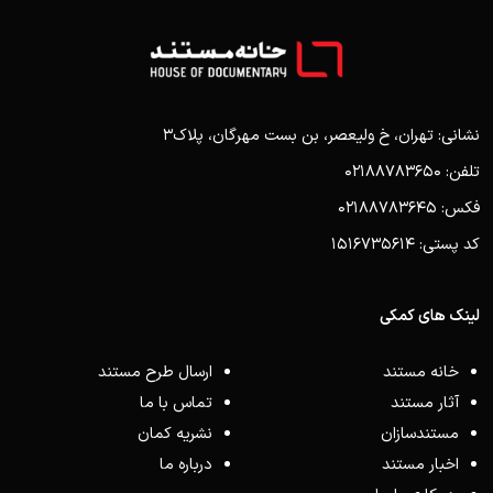
نشانی: تهران، خ ولیعصر، بن بست مهرگان، پلاک3
تلفن: 02188783650
فکس: 02188783645
کد پستی: 1516735614
لینک های کمکی
خانه مستند
ارسال طرح مستند
آثار مستند
تماس با ما
مستندسازان
نشریه کمان
اخبار مستند
درباره ما