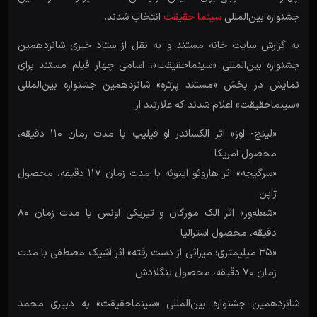
جشنواره بین‌المللی
سینما حقیقت
انتخاب شدند.
به گزارش سایت خانه مستند و به نقل از ستاد خبری شانزدهمین
جشنواره بین‌المللی «سینماحقیقت»، اسامی چهار فیلم مستند برای
نمایش در بخش «مستند پرتره» شانزدهمین جشنواره بین‌المللی
«سینماحقیقت» اعلام شدند که علارتند از:
«لینچ- اوز» اثر الکساندر او فیلیپ با مدت زمان 110 دقیقه،
محصول آمریکا
«سرگیجه» اثر هاروئو اینوئه با مدت زمان 117 دقیقه، محصول
ژاپن
«شعله‌ور» اثر الک مورگان و تیریکی اونس با مدت زمان 80
دقیقه، محصول استرالیا
«35 میلیمتری: میراثی از دست رفته» اثر آشیک مصطفی با مدت
زمان 70 دقیقه، محصول بنگلادش
شانزدهمین جشنواره بین‌المللی «سینماحقیقت» به دبیری محمد