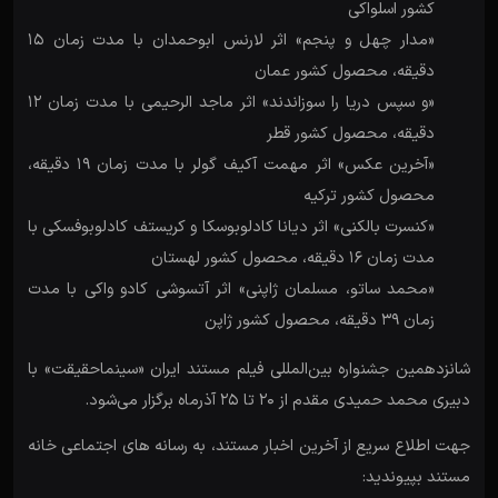
کشور اسلواکی
«مدار چهل و پنجم» اثر لارنس ابوحمدان با مدت زمان 15
دقیقه، محصول کشور عمان
«و سپس دریا را سوزاندند» اثر ماجد الرحیمی با مدت زمان 12
دقیقه، محصول کشور قطر
«آخرین عکس» اثر مهمت آکیف گولر با مدت زمان 19 دقیقه،
محصول کشور ترکیه
«کنسرت بالکنی» اثر دیانا کادلوبوسکا و کریستف کادلوبوفسکی با
مدت زمان 16 دقیقه، محصول کشور لهستان
«محمد ساتو، مسلمان ژاپنی» اثر آتسوشی کادو واکی با مدت
زمان 39 دقیقه، محصول کشور ژاپن
شانزدهمین جشنواره بین‌المللی فیلم مستند ایران «سینماحقیقت» با
دبیری محمد حمیدی مقدم از 20 تا 25 آذرماه برگزار می‌شود.
جهت اطلاع سریع از آخرین اخبار مستند، به رسانه های اجتماعی خانه
مستند بپیوندید: