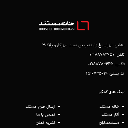
نشانی: تهران، خ ولیعصر، بن بست مهرگان، پلاک3
تلفن: 02188783650
فکس: 02188783645
کد پستی: 1516735614
لینک های کمکی
خانه مستند
ارسال طرح مستند
آثار مستند
تماس با ما
مستندسازان
نشریه کمان