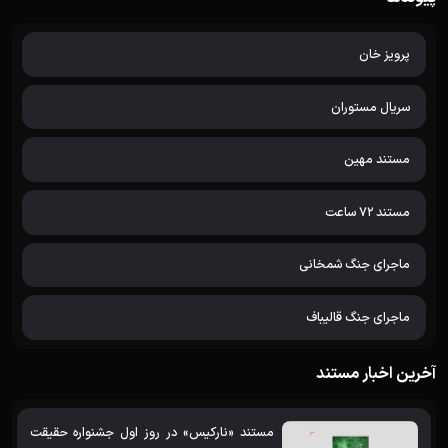
پرویز خان
سریال مستوران
مستند مهین
مستند 72 ساعت
ماجرای جنگ شمخانی
ماجرای جنگ قالیباف
آخرین اخبار مستند
مستند «نارکیس» در روز اول جشنواره حقیقت