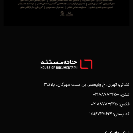
نشانی: تهران، خ ولیعصر، بن بست مهرگان، پلاک3
تلفن: 02188783650
فکس: 02188783645
کد پستی: 1516735614