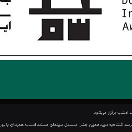
امشب برگزار می‌شود.
 مراسم افتتاحیه سیزدهمین جشن مستقل سینمای مستند امشب همزمان با روز مل