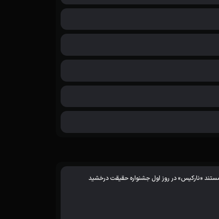
ستند «نارکیس» در روز اول جشنواره حقیقت درخشید