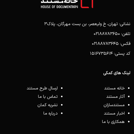
نشانی: تهران، خ ولیعصر، بن بست مهرگان، پلاک3
تلفن: 02188783650
فکس: 02188783645
کد پستی: 1516735614
لینک های کمکی
خانه مستند
ارسال طرح مستند
آثار مستند
تماس با ما
مستندسازان
نشریه کمان
اخبار مستند
درباره ما
همکاری با ما