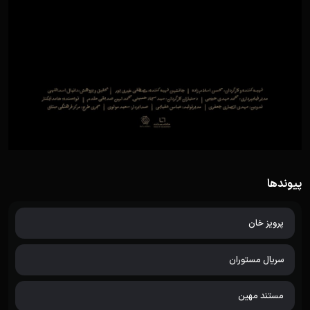
پیوندها
پرویز خان
سریال مستوران
مستند مهین