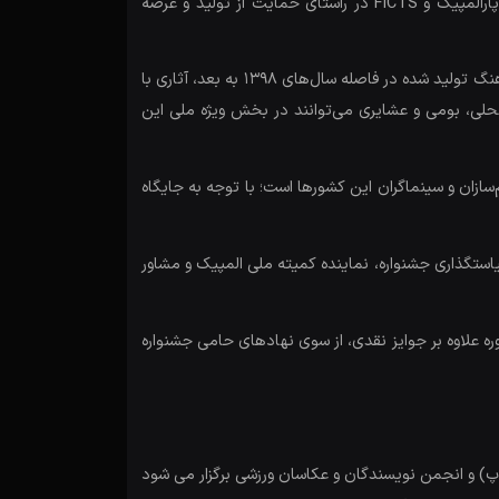
فیلم‌سازان، برنامه‌سازان، کشف استعدادهای جوان و معرفی چهره‌ای خلاق، همگام با سیاست‌های ورزش کشور، کمیته ملی المپیک و پارالمپیک و FICTS در راستای حمایت از تولید و عرضه
کوتاه و بلند، فیلم‌های داستانی کوتاه و بلند، فیلم‌نامه‌نویسی، پویانمایی، تیزر و نماهنگ تولید شده در فاصله سال‌های ۱۳۹۸ به بعد، آثاری با
حلی، بومی و عشایری می‌توانند در بخش ویژه ملی این
انی میلان مورد توجه فیلم‌سازان و سینماگران این کشورها است؛ با توجه به جایگاه
یاستگذاری جشنواره، نماینده کمیته ملی المپیک و مشاور
 سایت رسمی جشنواره به نشانی www.sportfilmfest.ir مراجعه کنند. در این دوره علاوه بر جوایز نقدی، از سوی نهادهای حامی جشنواره
پ) و انجمن نویسندگان و عکاسان ورزشی برگزار می شود