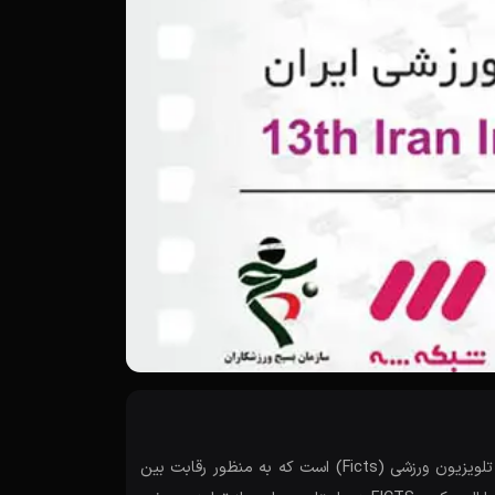
نماینده انحصاری فدراسیون جهانی فیلم‌ و تلویزیون ورزشی (Ficts) است که به منظور رقابت بین