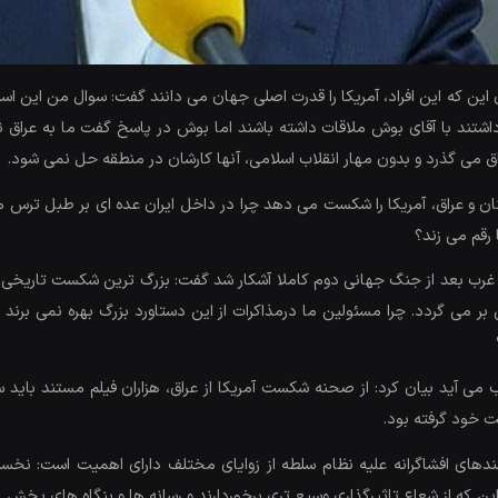
ین که این افراد، آمریکا را قدرت اصلی جهان می دانند گفت: سوال من این است
تند با آقای بوش ملاقات داشته باشند اما بوش در پاسخ گفت ما به عراق نیامد
عراق می گذرد و بدون مهار انقلاب اسلامی، آنها کارشان در منطقه حل نمی شود.
و عراق، آمریکا را شکست می دهد چرا در داخل ایران عده ای بر طبل ترس می کوب
رقم می زند؟
غرب بعد از جنگ جهانی دوم کاملا آشکار شد گفت: بزرگ ترین شکست تاریخی آم
ر می گردد. چرا مسئولین ما درمذاکرات از این دستاورد بزرگ بهره نمی برند 
اب می آید بیان کرد: از صحنه شکست آمریکا از عراق، هزاران فیلم مستند باید
ت خود گرفته بود.
ستندهای افشاگرانه علیه نظام سلطه از زوایای مختلف دارای اهمیت است: ن
ین که از شعاع تاثیرگذاری وسیع تری برخوردارند و رسانه ها و بنگاه های پخش