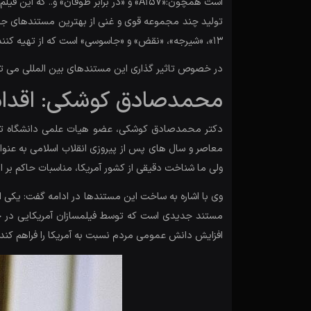
است همچون:«A157» و «در برابر طوفان»
تولید چند مجموعه قوی و غنی از بهترین مستندهای جها
۱۳»، «شیرجه»، «نقض» و «جاسوسی» است که از تهیه کنندگان آن خریداری شده و با دوبله و زیرنویس فارسی به مخاطب عرضه گردید.
در خصوص تاثیر گذاری این مستندهای بین المللی می توان
محمدصادق کوشکی: اقدام 
دکتر محمدصادق کوشکی، عضو هیات علمی دانشگاه تهران
معاصر و سال های پس از پیروزی انقلاب اسلامی به عنو
ولی ما شناخت دقیقی از کشور آمریکا، مناسبات حاکم بر ا
وی با اشاره به ساخت این مستندها در ادامه گفت: یکی 
مستند جدیدی است که توسط فیلمسازان آمریکایی در جه
افزایش دانش عمومی مردم نسبت به آمریکا را فراهم کند بل