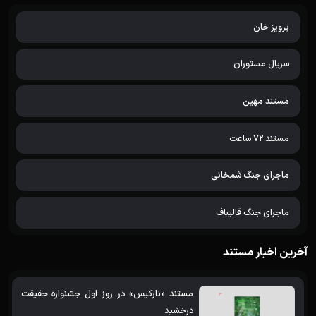
پرویز خان
سریال مستوران
مستند مهین
مستند 72 ساعت
ماجرای جنگ شمخانی
ماجرای جنگ قالیباف
آخرین اخبار مستند
مستند «نارکیس» در روز اول جشنواره حقیقت
درخشید