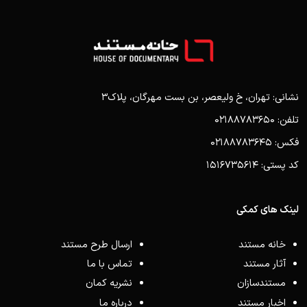
نشانی: تهران، خ ولیعصر، بن بست مهرگان، پلاک3
تلفن: 02188783650
فکس: 02188783645
کد پستی: 1516735614
لینک های کمکی
خانه مستند
ارسال طرح مستند
آثار مستند
تماس با ما
مستندسازان
نشریه کمان
اخبار مستند
درباره ما